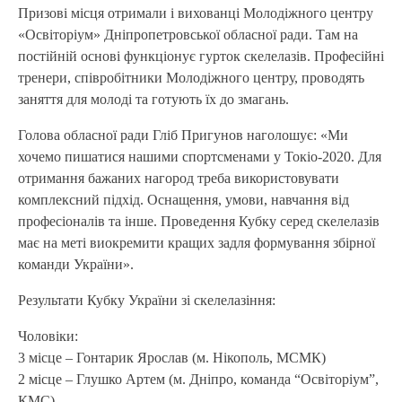
Призові місця отримали і вихованці Молодіжного центру
«Освіторіум» Дніпропетровської обласної ради. Там на
постійній основі функціонує гурток скелелазів. Професійні
тренери, співробітники Молодіжного центру, проводять
заняття для молоді та готують їх до змагань.
Голова обласної ради Гліб Пригунов наголошує: «Ми
хочемо пишатися нашими спортсменами у Токіо-2020. Для
отримання бажаних нагород треба використовувати
комплексний підхід. Оснащення, умови, навчання від
професіоналів та інше. Проведення Кубку серед скелелазів
має на меті виокремити кращих задля формування збірної
команди України».
Результати Кубку України зі скелелазіння:
Чоловіки:
3 місце – Гонтарик Ярослав (м. Нікополь, МСМК)
2 місце – Глушко Артем (м. Дніпро, команда “Освіторіум”,
КМС)