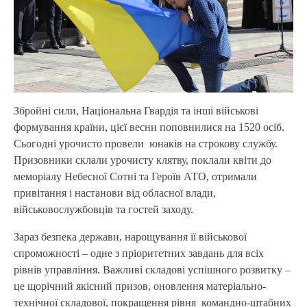
Збройні сили, Національна Гвардія та інші військові
формування країни, цієї весни поповнилися на 1520 осіб.
Сьогодні урочисто провели юнаків на строкову службу.
Призовники склали урочисту клятву, поклали квіти до
меморіалу Небесної Сотні та Героїв АТО, отримали
привітання і настанови від обласної влади,
військовослужбовців та гостей заходу.
Зараз безпека держави, нарощування її військової
спроможності – одне з пріоритетних завдань для всіх
рівнів управління. Важливі складові успішного розвитку –
це щорічний якісний призов, оновлення матеріально-
технічної складової, покращення рівня командно-штабних