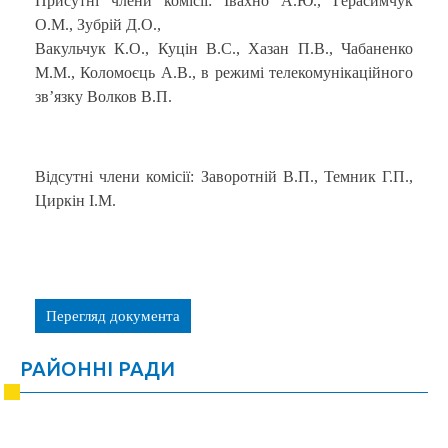
Присутні члени комісії: Івахно А.Ю., Герасимчук
О.М., Зубрій Д.О.,
Вакульчук К.О., Куцін В.С., Хазан П.В., Чабаненко
М.М., Коломоєць А.В., в режимі телекомунікаційного
зв’язку Волков В.П.
Відсутні члени комісії: Заворотній В.П., Темник Г.П.,
Циркін І.М.
Перегляд документа
РАЙОННІ РАДИ