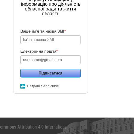
інформацію про діяльність
обласної ради та життя
області.
Ваше ім'я та назва ЗМІ
*
Електронна пошта
*
Підписатися
Надано SendPulse
mmons Attribution 4.0 International