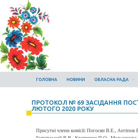
ГОЛОВНА
НОВИНИ
ОБЛАСНА РАДА
ПРОТОКОЛ № 69 ЗАСІДАННЯ ПОСТ
ЛЮТОГО 2020 РОКУ
Присутні члени комісії: Погосян В.Е., Антіпов 
Бутківський В.В., Кравченко П.О., Мельникова О