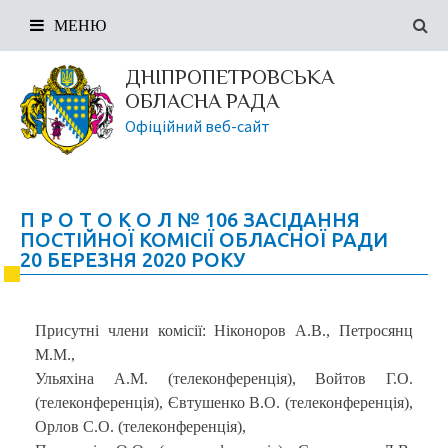
МЕНЮ
ДНІПРОПЕТРОВСЬКА
ОБЛАСНА РАДА
Офіційний веб-сайт
П Р О Т О К О Л № 106 ЗАСІДАННЯ
ПОСТІЙНОЇ КОМІСІЇ ОБЛАСНОЇ РАДИ
20 БЕРЕЗНЯ 2020 РОКУ
Присутні члени комісії: Ніконоров А.В., Петросянц
М.М.,
Ульяхіна А.М. (телеконференція), Войтов Г.О.
(телеконференція), Євтушенко В.О. (телеконференція),
Орлов С.О. (телеконференція),