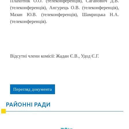
Плахотнік О.О. (телеконференція), Саганович Д.В.
(телеконференція), Ангурець О.В. (телеконференція),
Мазан Ю.В. (телеконференція), Шамрицька Н.А.
(телеконференція).
Відсутні члени комісії: Жадан Є.В., Удод Є.Г.
Перегляд документа
РАЙОННІ РАДИ