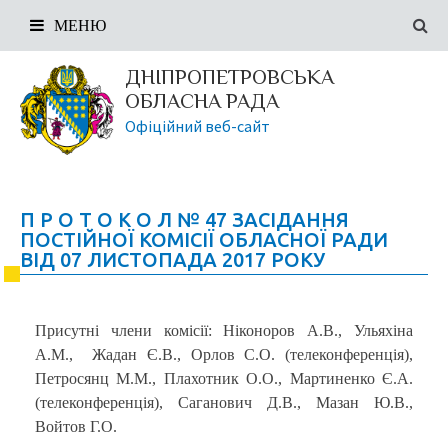
МЕНЮ
ДНІПРОПЕТРОВСЬКА
ОБЛАСНА РАДА
Офіційний веб-сайт
П Р О Т О К О Л № 47 ЗАСІДАННЯ
ПОСТІЙНОЇ КОМІСІЇ ОБЛАСНОЇ РАДИ
ВІД 07 ЛИСТОПАДА 2017 РОКУ
Присутні члени комісії: Ніконоров А.В., Ульяхіна
А.М., Жадан Є.В., Орлов С.О. (телеконференція),
Петросянц М.М., Плахотник О.О., Мартиненко Є.А.
(телеконференція), Саганович Д.В., Мазан Ю.В.,
Войтов Г.О.