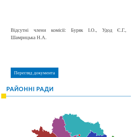
Відсутні члени комісії: Буряк І.О., Удод Є.Г.,
Шамрицька Н.А.
Перегляд документа
РАЙОННІ РАДИ