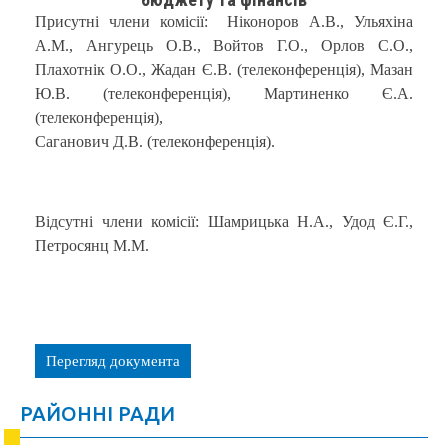
Присутні члени комісії: Ніконоров А.В., Ульяхіна
А.М., Ангурець О.В., Войтов Г.О., Орлов С.О.,
Плахотнік О.О., Жадан Є.В. (телеконференція), Мазан
Ю.В. (телеконференція), Мартиненко Є.А.
(телеконференція),
Саганович Д.В. (телеконференція).
Відсутні члени комісії: Шамрицька Н.А., Удод Є.Г.,
Петросянц М.М.
Перегляд документа
РАЙОННІ РАДИ