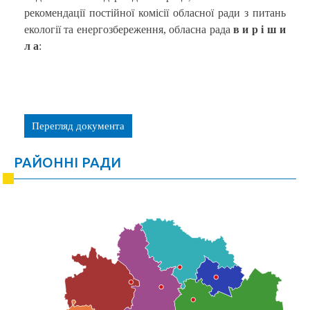
рекомендації постійної комісії обласної ради з питань
екології та енергозбереження, обласна рада
в и р і ш и
л а
:
Перегляд документа
РАЙОННІ РАДИ