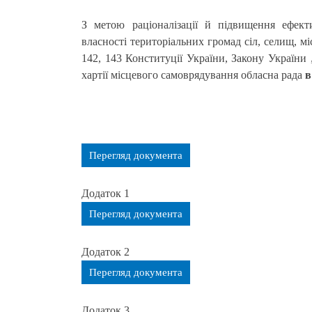
З метою раціоналізації й підвищення ефект
власності територіальних громад сіл, селищ, мі
142, 143 Конституції України, Закону України
хартії місцевого самоврядування обласна рада
в
Перегляд документа
Додаток 1
Перегляд документа
Додаток 2
Перегляд документа
Додаток 3