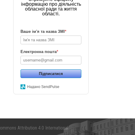
інформацію про діяльність
обласної ради та життя
області.
Ваше ім'я та назва ЗМІ
*
Електронна пошта
*
Підписатися
Надано SendPulse
mmons Attribution 4.0 International