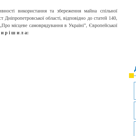
ивності використання та збереження майна спільної
ст Дніпропетровської області, відповідно до статей 140,
 „Про місцеве самоврядування в Україні”, Європейської
 и р і ш и л а: