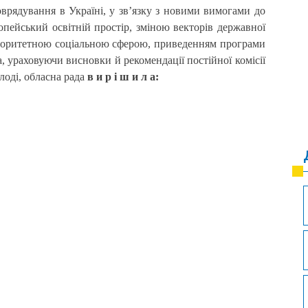
врядування в Україні, у зв’язку з новими вимогами до
вропейський освітній простір, зміною векторів державної
 пріоритетною соціальною сферою, приведенням програми
, ураховуючи висновки й рекомендації постійної комісії
олоді, обласна рада
в и р і ш и л а: