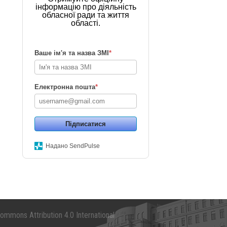
інформацію про діяльність
обласної ради та життя
області.
Ваше ім'я та назва ЗМІ
*
Електронна пошта
*
Підписатися
Надано SendPulse
mmons Attribution 4.0 International