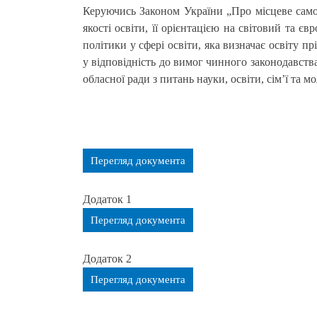
Керуючись Законом України „Про місцеве само
якості освіти, її орієнтацією на світовий та є
політики у сфері освіти, яка визначає освіту
у відповідність до вимог чинного законодавства
обласної ради з питань науки, освіти, сім’ї та м
Перегляд документа
Додаток 1
Перегляд документа
Додаток 2
Перегляд документа