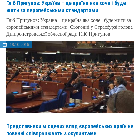
Гліб Пригунов: Україна – це країна яка хоче і буде
жити за європейськими стандартами
Гліб Пригунов: Україна – це країна яка хоче і буде жити за
європейськими стандартами. Сьогодні у Страсбурзі голова
Дніпропетровської обласної ради Гліб Пригунов
19.10.2016
Представники місцевих влад європейських країн не
повинні співпрацювати з окупантами