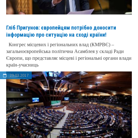
Гліб Пригунов: європейцям потрібно доносити
інформацію про ситуацію на сході країни!
Конгрес місцевих і регіональних влад (КМРВЄ) –
загальноєвропейська політична Асамблея у складі Ради
Європи, що представляє місцеві і регіональні органи влади
країн-учасниць
29.03.2017