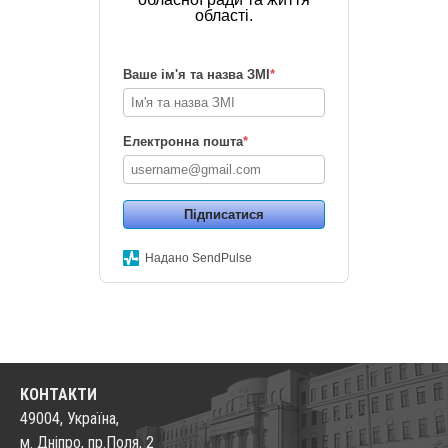
області.
Ваше ім'я та назва ЗМІ
*
Електронна пошта
*
Підписатися
Надано SendPulse
КОНТАКТИ
49004, Україна,
м. Дніпро, пр.Поля, 2