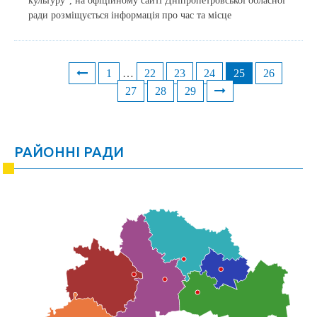
культуру”, на офіційному сайті Дніпропетровської обласної
ради розміщується інформація про час та місце
1
…
22
23
24
25
26
Posts
27
28
29
navigation
РАЙОННІ РАДИ