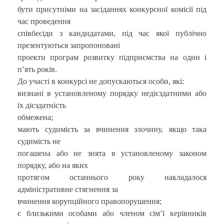
бути присутніми на засіданнях конкурсної комісії під
час проведення
співбесіди з кандидатами, під час якої публічно
презентуються запропоновані
проекти програм розвитку підприємства на один і
п’ять років.
До участі в конкурсі не допускаються особи, які:
визнані в установленому порядку недієздатними або
їх дієздатність
обмежена;
мають судимість за вчинення злочину, якщо така
судимість не
погашена або не знята в установленому законом
порядку, або на яких
протягом останнього року накладалося
адміністративне стягнення за
вчинення корупційного правопорушення;
є близькими особами або членом сім’ї керівників