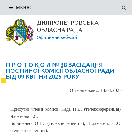
МЕНЮ
ДНІПРОПЕТРОВСЬКА
ОБЛАСНА РАДА
Офіційний веб-сайт
П Р О Т О К О Л № 38 ЗАСІДАННЯ
ПОСТІЙНОЇ КОМІСІЇ ОБЛАСНОЇ РАДИ
ВІД 09 КВІТНЯ 2025 РОКУ
Опубліковано: 14.04.2025
Присутні члени комісії: Кеда Н.В. (телеконференція),
Чабанова Т.С.,
Борисенко О.В. (телеконференція), Плахотнік О.О.
(телеконференція),