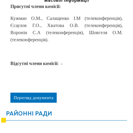
Присутні члени комісії:
Кужман О.М., Салащенко І.М (телеконференція),
Єсаулов Г.О., Хватова О.В. (телеконференція),
Воронін С.А (телеконференція), Шовгеля О.М.
(телеконференція).
Відсутні члени комісії:
-
Перегляд документа
РАЙОННІ РАДИ