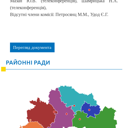
Мазан Ю.В. (телеконференція), Шамрицька Н.А.
(телеконференція),
Відсутні члени комісії: Петросянц М.М., Удод Є.Г.
Перегляд документа
РАЙОННІ РАДИ