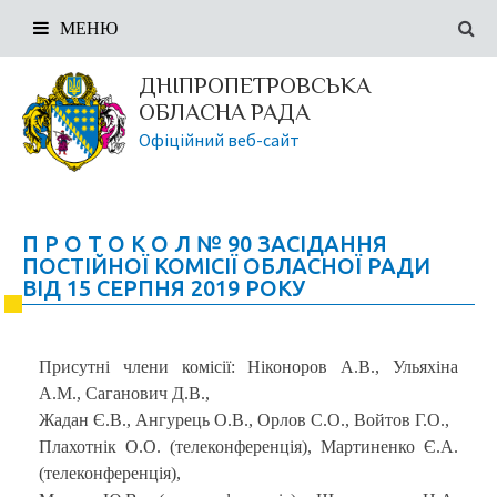
МЕНЮ
ДНІПРОПЕТРОВСЬКА
ОБЛАСНА РАДА
Офіційний веб-сайт
П Р О Т О К О Л № 90 ЗАСІДАННЯ
ПОСТІЙНОЇ КОМІСІЇ ОБЛАСНОЇ РАДИ
ВІД 15 СЕРПНЯ 2019 РОКУ
Присутні члени комісії: Ніконоров А.В., Ульяхіна
А.М., Саганович Д.В.,
Жадан Є.В., Ангурець О.В., Орлов С.О., Войтов Г.О.,
Плахотнік О.О. (телеконференція), Мартиненко Є.А.
(телеконференція),