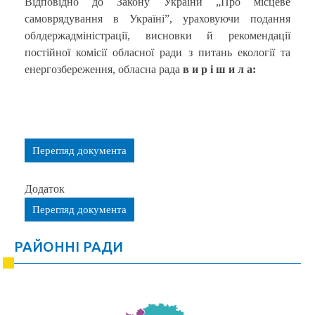
Відповідно до Закону України „Про місцеве
самоврядування в Україні”, ураховуючи подання
облдержадміністрації, висновки й рекомендації
постійної комісії обласної ради з питань екології та
енергозбереження, обласна рада
в и р і ш и л а
:
Перегляд документа
Додаток
Перегляд документа
РАЙОННІ РАДИ