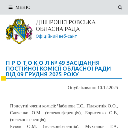
МЕНЮ
ДНІПРОПЕТРОВСЬКА
ОБЛАСНА РАДА
Офіційний веб-сайт
П Р О Т О К О Л № 49 ЗАСІДАННЯ
ПОСТІЙНОЇ КОМІСІЇ ОБЛАСНОЇ РАДИ
ВІД 09 ГРУДНЯ 2025 РОКУ
Опубліковано: 10.12.2025
Присутні члени комісії: Чабанова Т.С., Плахотнік О.О.,
Савченко О.М. (телеконференція), Борисенко О.В,
(телеконференція),
Буряк О.М. (телеконференція), Мухтаров Г.А.